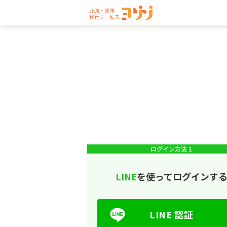
介助・家事
代行サービス
ログイン方法 1
LINE
を使ってログインす
LINE 認証